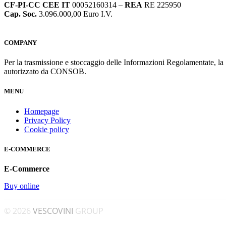
CF-PI-CC CEE IT
00052160314 –
REA
RE 225950
Cap. Soc.
3.096.000,00 Euro I.V.
COMPANY
Per la trasmissione e stoccaggio delle Informazioni Regolamentate, l
autorizzato da CONSOB.
MENU
Homepage
Privacy Policy
Cookie policy
E-COMMERCE
E-Commerce
Buy online
© 2026
VESCOVINI
GROUP